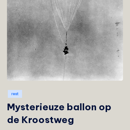
e
i
s
t
Geplaatst
rest
in
Mysterieuze ballon op
de Kroostweg