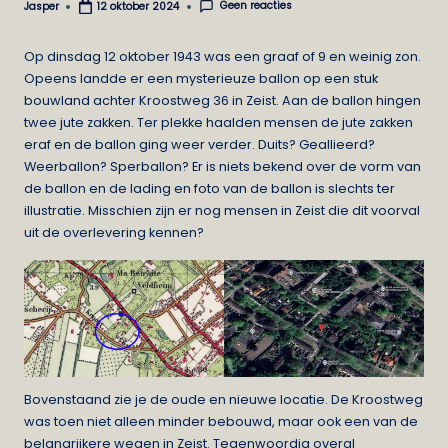
Geen reacties
Jasper
12 oktober 2024
Geplaatst
door
Op dinsdag 12 oktober 1943 was een graaf of 9 en weinig zon.
Opeens landde er een mysterieuze ballon op een stuk
bouwland achter Kroostweg 36 in Zeist. Aan de ballon hingen
twee jute zakken. Ter plekke haalden mensen de jute zakken
eraf en de ballon ging weer verder. Duits? Geallieerd?
Weerballon? Sperballon? Er is niets bekend over de vorm van
de ballon en de lading en foto van de ballon is slechts ter
illustratie. Misschien zijn er nog mensen in Zeist die dit voorval
uit de overlevering kennen?
Bovenstaand zie je de oude en nieuwe locatie. De Kroostweg
was toen niet alleen minder bebouwd, maar ook een van de
belangrijkere wegen in Zeist. Tegenwoordig overal