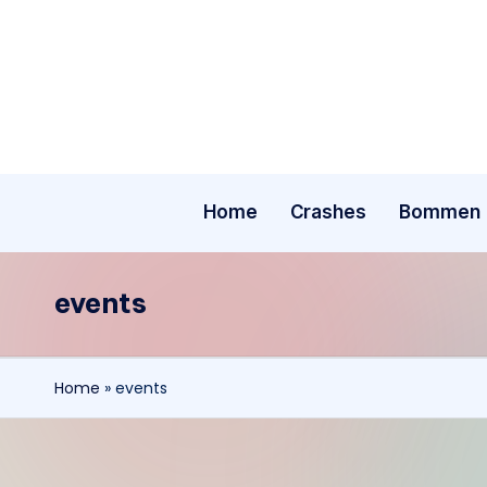
Ga
naar
de
inhoud
Home
Crashes
Bommen
events
Home
»
events