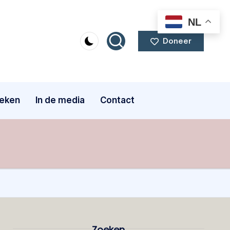
NL
Doneer
eken
In de media
Contact
Zoeken