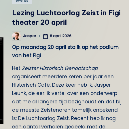
events
o
in
Lezing Luchtoorlog Zeist in Figi
g
theater 20 april
Z
8 april 2026
Jasper
Geplaatst
door
e
Op maandag 20 april sta ik op het podium
i
van het Figi
s
Het
Zeister Historisch Genootschap
organiseert meerdere keren per jaar een
t
Historisch Café. Deze keer heb ik, Jasper
Leunk, de eer: ik vertel over een onderwerp
dat me al langere tijd bezighoudt en dat bij
de meeste Zeistenaren tamelijk onbekend
is: De Luchtoorlog Zeist. Recent heb ik nog
een aantal verhalen gedeeld met de