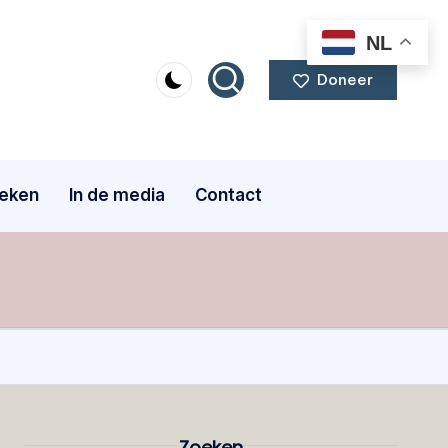
NL
Doneer
eken
In de media
Contact
Zoeken