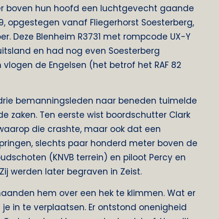
n er boven hun hoofd een luchtgevecht gaande
9, opgestegen vanaf Fliegerhorst Soesterberg,
per. Deze Blenheim R3731 met rompcode UX-Y
itsland en had nog even Soesterberg
 vlogen de Engelsen (het betrof het RAF 82
 drie bemanningsleden naar beneden tuimelde
e zaken. Ten eerste wist boordschutter Clark
 waarop die crashte, maar ook dat een
springen, slechts paar honderd meter boven de
udschoten (KNVB terrein) en piloot Percy en
j werden later begraven in Zeist.
maanden hem over een hek te klimmen. Wat er
 je in te verplaatsen. Er ontstond onenigheid