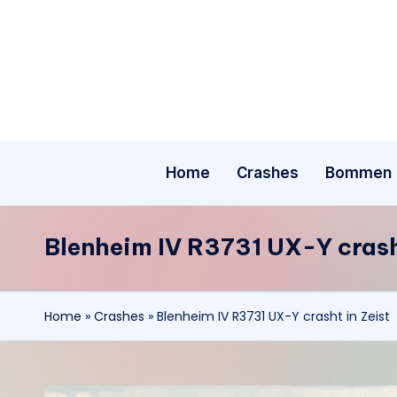
Ga
naar
de
inhoud
Home
Crashes
Bommen
Blenheim IV R3731 UX-Y crash
Home
»
Crashes
»
Blenheim IV R3731 UX-Y crasht in Zeist