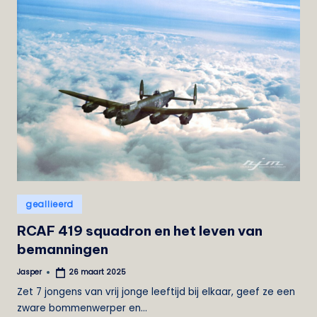
Geplaatst
geallieerd
in
RCAF 419 squadron en het leven van
bemanningen
Jasper
26 maart 2025
Geplaatst
door
Zet 7 jongens van vrij jonge leeftijd bij elkaar, geef ze een
zware bommenwerper en…