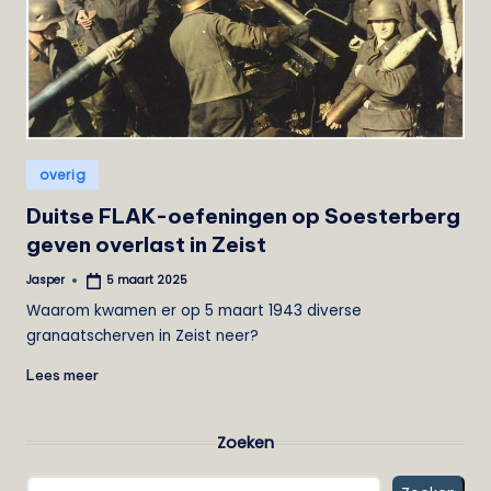
Geplaatst
overig
in
Duitse FLAK-oefeningen op Soesterberg
geven overlast in Zeist
Jasper
5 maart 2025
Geplaatst
door
Waarom kwamen er op 5 maart 1943 diverse
granaatscherven in Zeist neer?
Lees meer
Zoeken