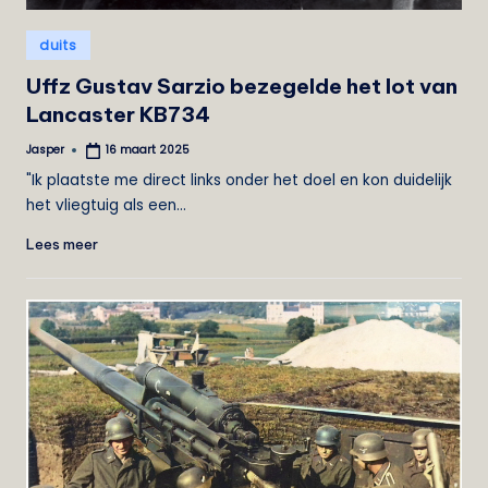
Geplaatst
duits
in
Uffz Gustav Sarzio bezegelde het lot van
Lancaster KB734
Jasper
16 maart 2025
Geplaatst
door
"Ik plaatste me direct links onder het doel en kon duidelijk
het vliegtuig als een…
Lees meer