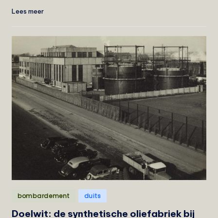
Lees meer
Geplaatst
bombardement
duits
in
Doelwit: de synthetische oliefabriek bij