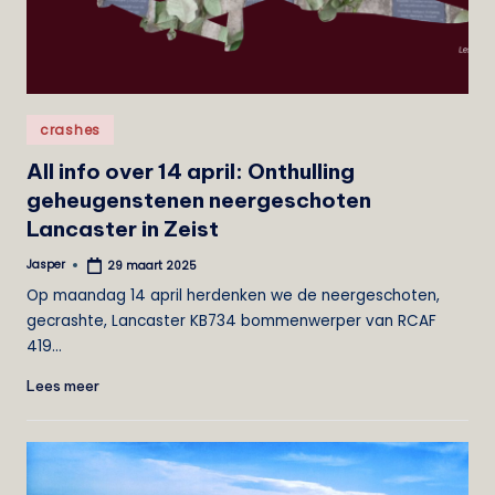
e
i
s
Geplaatst
t
crashes
in
All info over 14 april: Onthulling
geheugenstenen neergeschoten
Lancaster in Zeist
Jasper
29 maart 2025
Geplaatst
door
Op maandag 14 april herdenken we de neergeschoten,
gecrashte, Lancaster KB734 bommenwerper van RCAF
419…
Lees meer