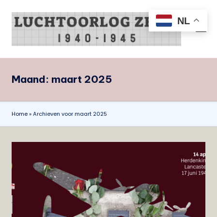
NL
Ga
naar
L
all
de
things
u
inhoud
air
c
war
Maand:
maart 2025
Zeist
h
1940-
t
1945
o
Home
»
Archieven voor maart 2025
o
r
l
o
g
Z