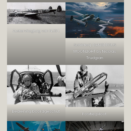
Zustervliegtuig van NJG 1.
Schilderij: DANGEROUS
MOONLIGHT by Nicolas
Trudgian
Bediening boordgeschut.
Positie piloot.