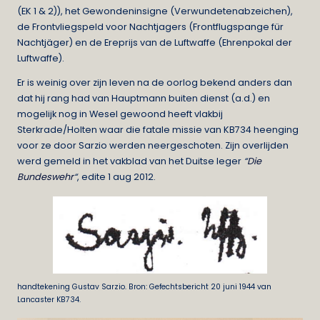
(EK 1 & 2)), het Gewondeninsigne (Verwundetenabzeichen),
de Frontvliegspeld voor Nachtjagers (Frontflugspange für
Nachtjäger) en de Ereprijs van de Luftwaffe (Ehrenpokal der
Luftwaffe).
Er is weinig over zijn leven na de oorlog bekend anders dan
dat hij rang had van Hauptmann buiten dienst (a.d.) en
mogelijk nog in Wesel gewoond heeft vlakbij
Sterkrade/Holten waar die fatale missie van KB734 heenging
voor ze door Sarzio werden neergeschoten. Zijn overlijden
werd gemeld in het vakblad van het Duitse leger
“
Die
Bundeswehr
“
, edite 1 aug 2012.
handtekening Gustav Sarzio. Bron: Gefechtsbericht 20 juni 1944 van
Lancaster KB734.