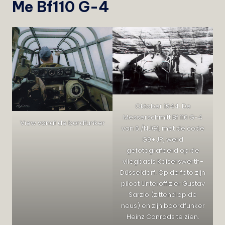
Me Bf110 G-4
Oktober 1944. De
Messerschmitt Bf 110 G-4
View vanaf de bordfunker
van 6./NJG1, met de code
G9+JP, werd
gefotografeerd op de
vliegbasis Kaiserswerth-
Düsseldorf. Op de foto zijn
piloot Unteroffizier Gustav
Sarzio (zittend op de
neus) en zijn boordfunker
Heinz Conrads te zien.