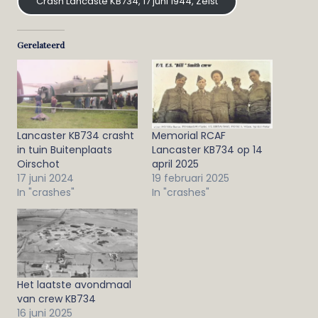
Crash Lancaste KB734, 17 juni 1944, Zeist
Gerelateerd
Lancaster KB734 crasht
Memorial RCAF
in tuin Buitenplaats
Lancaster KB734 op 14
Oirschot
april 2025
17 juni 2024
19 februari 2025
In "crashes"
In "crashes"
Het laatste avondmaal
van crew KB734
16 juni 2025