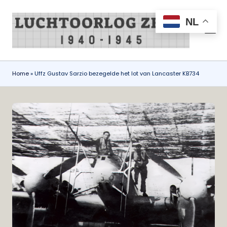
NL
Ga
naar
L
all
de
things
u
inhoud
air
c
war
Home
»
Uffz Gustav Sarzio bezegelde het lot van Lancaster KB734
Zeist
h
1940-
t
1945
o
o
r
l
o
g
Z