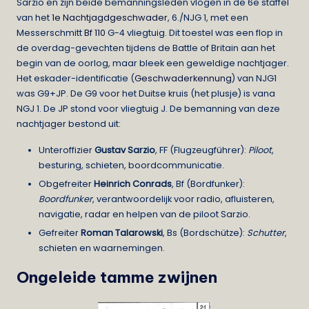
Sarzio en zijn beide bemanningsleden vlogen in de 6e staffel
van het
1e Nachtjagdgeschwader
, 6./NJG 1, met een
Messerschmitt
Bf 110
G-4 vliegtuig. Dit toestel was een flop in
de overdag-gevechten tijdens de Battle of Britain aan het
begin van de oorlog, maar bleek een geweldige nachtjager.
Het eskader-identificatie (
Geschwaderkennung
) van NJG1
was G9+JP. De G9 voor het Duitse kruis (het plusje) is vana
NGJ 1. De JP stond voor vliegtuig J. De bemanning van deze
nachtjager bestond uit:
Unteroffizier
Gustav Sarzio
, FF (Flugzeugführer):
Piloot
,
besturing, schieten, boordcommunicatie.
Obgefreiter
Heinrich Conrads
, Bf (Bordfunker):
Boordfunker
, verantwoordelijk voor radio, afluisteren,
navigatie, radar en helpen van de piloot Sarzio.
Gefreiter
Roman Talarowski
, Bs (Bordschütze):
Schutter
,
schieten en waarnemingen.
Ongeleide tamme zwijnen