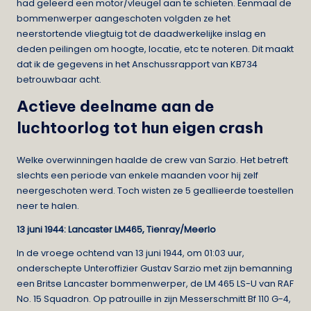
had geleerd een motor/vleugel aan te schieten. Eenmaal de
bommenwerper aangeschoten volgden ze het
neerstortende vliegtuig tot de daadwerkelijke inslag en
deden peilingen om hoogte, locatie, etc te noteren. Dit maakt
dat ik de gegevens in het Anschussrapport van KB734
betrouwbaar acht.
Actieve deelname aan de
luchtoorlog tot hun eigen crash
Welke overwinningen haalde de crew van Sarzio. Het betreft
slechts een periode van enkele maanden voor hij zelf
neergeschoten werd. Toch wisten ze 5 geallieerde toestellen
neer te halen.
13 juni 1944: Lancaster LM465, Tienray/Meerlo
In de vroege ochtend van 13 juni 1944, om 01:03 uur,
onderschepte Unteroffizier Gustav Sarzio met zijn bemanning
een Britse Lancaster bommenwerper, de LM 465 LS-U van RAF
No. 15 Squadron. Op patrouille in zijn Messerschmitt Bf 110 G-4,