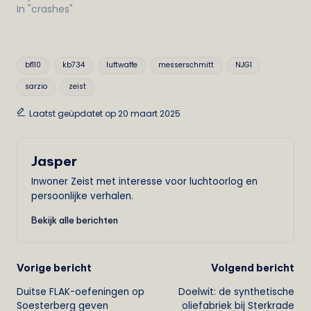
In "crashes"
Tags:
bf110
kb734
luftwaffe
messerschmitt
NJG1
sarzio
zeist
Laatst geüpdatet op 20 maart 2025
Jasper
Inwoner Zeist met interesse voor luchtoorlog en
persoonlijke verhalen.
Bekijk alle berichten
Bericht
Vorige bericht
Volgend bericht
Duitse FLAK-oefeningen op
Doelwit: de synthetische
navigatie
Soesterberg geven
oliefabriek bij Sterkrade