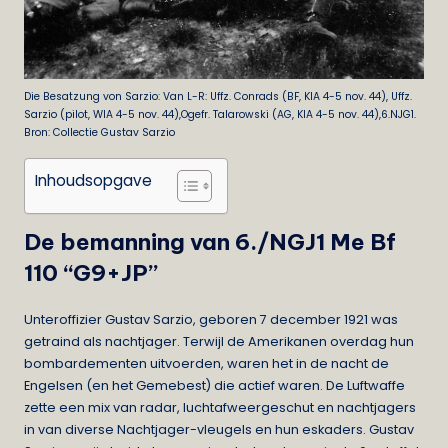
Die Besatzung von Sarzio: Van L-R: Uffz. Conrads (BF, KIA 4-5 nov. 44), Uffz.
Sarzio (pilot, WIA 4-5 nov. 44),Ogefr. Talarowski (AG, KIA 4-5 nov. 44),6.NJG1.
Bron: Collectie Gustav Sarzio
Inhoudsopgave
De bemanning van 6./NGJ1 Me Bf
110 “G9+JP”
Unteroffizier Gustav Sarzio, geboren 7 december 1921 was
getraind als nachtjager. Terwijl de Amerikanen overdag hun
bombardementen uitvoerden, waren het in de nacht de
Engelsen (en het Gemebest) die actief waren. De Luftwaffe
zette een mix van radar, luchtafweergeschut en nachtjagers
in van diverse Nachtjager-vleugels en hun eskaders. Gustav