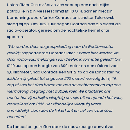
Unteroffizier Gustav Sarzio zich voor op een nachtelijke
patrouille in zijn Messerschmitt Bf 110 G-4. Samen met zijn
bemanning, boordfunker Conrads en schutter Talarowski,
steeg hij op. Om 00:20 uur begon Conrads aan zijn dienst als
radio-operator, gereed om de nachtelijke hemel af te
speuren.
“We werden door de groepsleiding naar de Gorilla-sector
geleid,
” rapporteerde Conrads later. “
Vanaf hier werden we
door radio-vuurmeldingen van Deelen in formatie geleid.
” Om
01:10 uur, op een hoogte van 600 meter en een afstand van
3,8 kilometer, had Conrads een
SN-2
-fix op de Lancaster. “
Ik
leidde mijn piloot tot ongeveer 200 meter,
” vervolgde hij. “
Ik
zag al snel het doel boven me aan de rechterkant en zag een
viermotorig vliegtuig met dubbel roer.
We plaatsten ons
achter het vijandelijke vliegtuig en mijn piloot opende het vuur,
aanvallend om 01:12
.
Het vijandelijke vliegtuig vatte
onmiddellijk vlam aan de linkerkant en viel verticaal naar
beneden
.”
De Lancaster, getroffen door de nauwkeurige aanval van