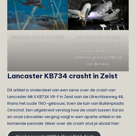
Schilderij: DUEL IN THE DARK
Me 110 op RAF Hendon
by Robert Taylor
basis. Met Lichtenstein SN-
2 radar and FuG 220
antenna goed zichtbaar
op de neus.
Lancaster KB734 crasht in Zeist
Dit artikel is onderdeel van een serie over de crash van
Lancaster Mk X KB734 VR-F in Zeist aan de Utrechtseweg 48,
thans het oude TNO-gebouw, toen de tuin van Buitenplaats
Oirschot. Een uitgebreid verslag hoe de clash tussen Sarzio
en onze Lancaster verging volgt in een aparte artikel in de
komende periode. Meer over de crash vind je alvast hier: