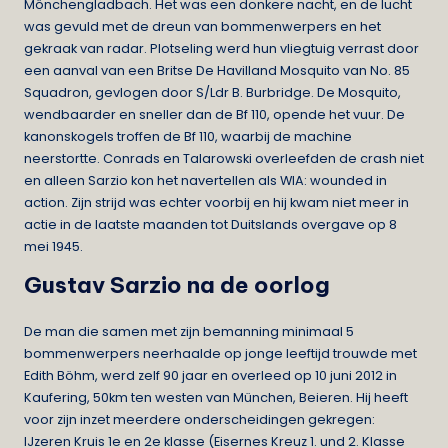
Mönchengladbach. Het was een donkere nacht, en de lucht
was gevuld met de dreun van bommenwerpers en het
gekraak van radar. Plotseling werd hun vliegtuig verrast door
een aanval van een Britse De Havilland Mosquito van No. 85
Squadron, gevlogen door S/Ldr B. Burbridge. De Mosquito,
wendbaarder en sneller dan de Bf 110, opende het vuur. De
kanonskogels troffen de Bf 110, waarbij de machine
neerstortte. Conrads en Talarowski overleefden de crash niet
en alleen Sarzio kon het navertellen als WIA: wounded in
action. Zijn strijd was echter voorbij en hij kwam niet meer in
actie in de laatste maanden tot Duitslands overgave op 8
mei 1945.
Gustav Sarzio na de oorlog
De man die samen met zijn bemanning minimaal 5
bommenwerpers neerhaalde op jonge leeftijd trouwde met
Edith Böhm, werd zelf 90 jaar en overleed op 10 juni 2012 in
Kaufering, 50km ten westen van München, Beieren. Hij heeft
voor zijn inzet meerdere onderscheidingen gekregen:
IJzeren Kruis 1e en 2e klasse (Eisernes Kreuz 1. und 2. Klasse