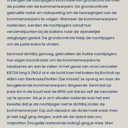
ontvingen de nachtjagers informatie van grondcontrole over
de positie van de bommenwerpers. De grondcontrole
gebruikte radar en radiopeiling om de bewegingen van de
bommenwerpers te volgen. Wanneer de bommenwerpers
naderden, werden de nachtjagers vanuit hun
verzamelpunten bij de bakens naar de vijandelijke
vliegtuigen geleid. De grondcontrole hielp de nachtjagers
om de juiste koers te vinden.
Eenmaal dichtbij genoeg, gebruikten de Duitse nachtjagers
hun eigen boordradar om de bommenwerpers te
lokaliseren en aan te vallen. In het geval van onze Lancaster
KB734 hing 6./NGJ1 al in de lucht toen het baken bij Bocholt op
40km van Sterkrade/Holten (de missie) ze opving en naar de
terugkerende bommenwerpers dirigeerde. Eenmaal op
paar km in de buurt wist de Bf110 van Sarzio zelf de Lancaster
op te sporen. Als je in zo’n situatie naderde was het een
kwestie dat je als nachtjager niet te dichtbij onder de
bommenwerper (op zich ideaal in de dode hoek waar men
je niet zag) ging vliegen, want als de vijand dan zou
ontploffen (mogelijk resterende lading) ging je mee. Men