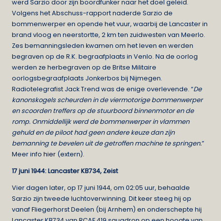
werd Sarzio door zijn boordfunker naar het doel geleid.
Volgens het Abschuss-rapport naderde Sarzio de
bommenwerper en opende het vuur, waarbij de Lancaster in
brand vloog en neerstortte, 2 km ten zuidwesten van Meerlo.
Zes bemanningsleden kwamen om het leven en werden
begraven op de R.K. begraafplaats in Venlo. Na de oorlog
werden ze herbegraven op de Britse Militaire
oorlogsbegraafplaats Jonkerbos bij Nijmegen.
Radiotelegrafist Jack Trend was de enige overlevende. “
De
kanonskogels scheurden in de viermotorige bommenwerper
en scoorden treffers op de stuurboord binnenmotor en de
romp. Onmiddellijk werd de bommenwerper in vlammen
gehuld en de piloot had geen andere keuze dan zijn
bemanning te bevelen uit de getroffen machine te springen.
”
Meer info
hier
(extern).
17 juni 1944: Lancaster KB734, Zeist
Vier dagen later, op 17 juni 1944, om 02:05 uur, behaalde
Sarzio zijn tweede luchtoverwinning. Dit keer steeg hij op
vanaf Fliegerhorst Deelen (bij Arnhem) en onderschepte hij
Lancaster KB734 van RCAF 419 squadron op een hoogte van