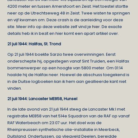
4200 meter en tussen Amersfoort en Zeist. Het toestel stortte
neer op de Utrechtseweg 48 in Zeist. Twee wisten te springen
en vijf kwamen om. Deze crash is de aanleiding voor deze
site. Meer info op deze website zelf vind je
hier
. De exacte
details heb ik in bezit en hier komt een apart artikel over.
21 juli 1944: Halifax, St. Trond
Op 21 juli 1944 boekte Sarzio twee overwinningen. Eerst
onderschepte hij, opgestegen vanaf Sint Truiden, een Halifax
bommenwerper op een hoogte van 5800 meter. Om 01:14
haalde hij de Halifax neer. Hoewel de abschuss toegekend is
in de Duitse logboeken kan ik hem aan geallieerde kant niet
vinden.
21 juli 1944: Lancaster ME858, Hunsel
In de late avond van 21 juli 1944 steeg de Lancaster Mk I met
registratie ME858 van het 514e Squadron van de RAF op vanaf
RAF Waterbeach om 23:07 uur. Het doel was de
Rheinpreussen synthetische olie-installatie in Meerbeck,
Duitsland. Ondertussen, op vliegveld Deelen, bereidde