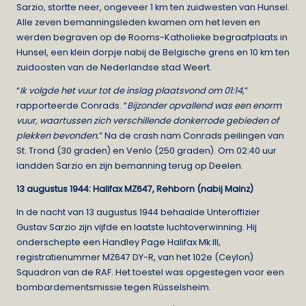
Sarzio, stortte neer, ongeveer 1 km ten zuidwesten van Hunsel.
Alle zeven bemanningsleden kwamen om het leven en
werden begraven op de Rooms-Katholieke begraafplaats in
Hunsel, een klein dorpje nabij de Belgische grens en 10 km ten
zuidoosten van de Nederlandse stad Weert.
“
Ik volgde het vuur tot de inslag plaatsvond om 01:14
,”
rapporteerde Conrads. “
Bijzonder opvallend was een enorm
vuur, waartussen zich verschillende donkerrode gebieden of
plekken bevonden.
” Na de crash nam Conrads peilingen van
St. Trond (30 graden) en Venlo (250 graden). Om 02:40 uur
landden Sarzio en zijn bemanning terug op Deelen.
13 augustus 1944: Halifax MZ647, Rehborn (nabij Mainz)
In de nacht van 13 augustus 1944 behaalde Unteroffizier
Gustav Sarzio zijn vijfde en laatste luchtoverwinning. Hij
onderschepte een Handley Page Halifax Mk III,
registratienummer MZ647 DY-R, van het 102e (Ceylon)
Squadron van de RAF. Het toestel was opgestegen voor een
bombardementsmissie tegen Rüsselsheim.