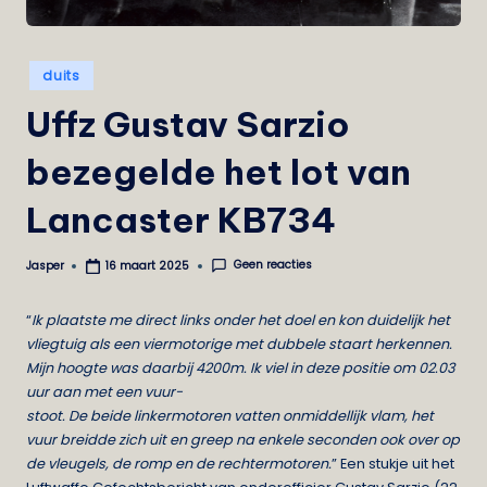
e
i
Geplaatst
duits
s
in
Uffz Gustav Sarzio
t
bezegelde het lot van
Lancaster KB734
Geen reacties
Jasper
16 maart 2025
Geplaatst
door
“
Ik plaatste me direct links onder het doel en kon duidelijk het
vliegtuig als een viermotorige met dubbele staart herkennen.
Mijn hoogte was daarbij 4200m. Ik viel in deze positie om 02.03
uur aan met een vuur-
stoot. De beide linkermotoren vatten onmiddellijk vlam, het
vuur breidde zich uit en greep na enkele seconden ook over op
de vleugels, de romp en de rechtermotoren.
” Een stukje uit het