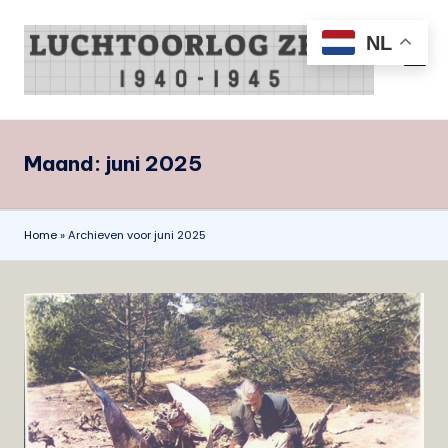
NL
Ga
naar
L
all
de
things
u
inhoud
air
c
war
Maand:
juni 2025
Zeist
h
1940-
t
1945
o
Home
»
Archieven voor juni 2025
o
r
l
o
g
Z