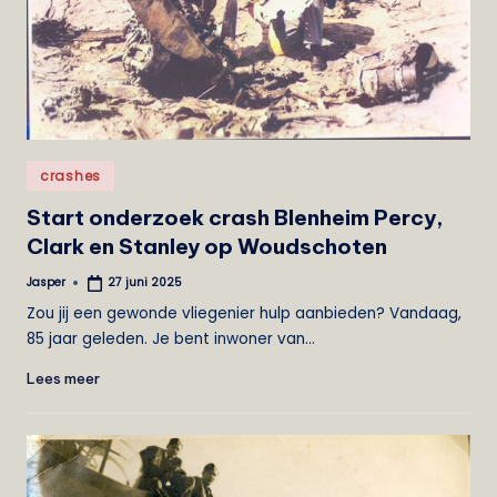
e
i
s
t
Geplaatst
crashes
in
Start onderzoek crash Blenheim Percy,
Clark en Stanley op Woudschoten
Jasper
27 juni 2025
Geplaatst
door
Zou jij een gewonde vliegenier hulp aanbieden? Vandaag,
85 jaar geleden. Je bent inwoner van…
Lees meer