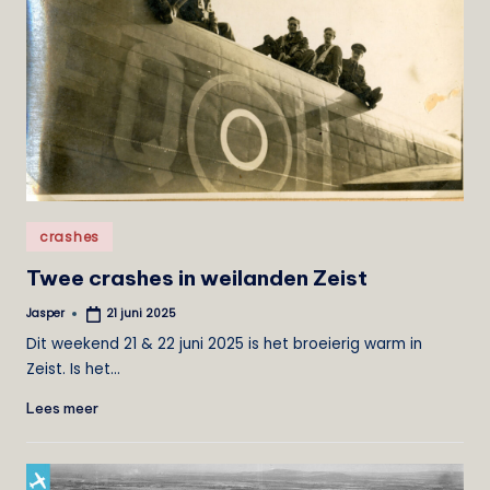
Geplaatst
crashes
in
Twee crashes in weilanden Zeist
Jasper
21 juni 2025
Geplaatst
door
Dit weekend 21 & 22 juni 2025 is het broeierig warm in
Zeist. Is het…
Lees meer