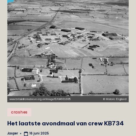
Geplaatst
crashes
in
Het laatste avondmaal van crew KB734
Jasper
16 juni 2025
Geplaatst