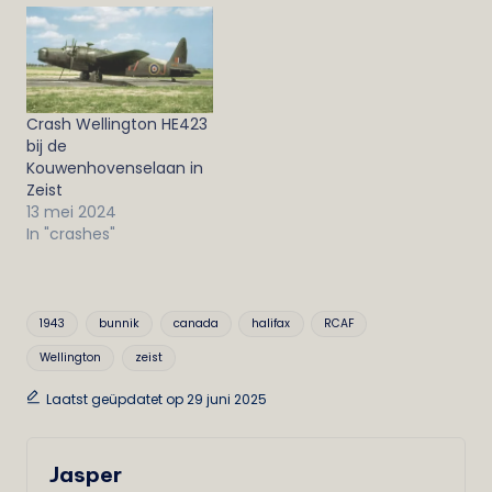
Crash Wellington HE423
bij de
Kouwenhovenselaan in
Zeist
13 mei 2024
In "crashes"
Tags:
1943
bunnik
canada
halifax
RCAF
Wellington
zeist
Laatst geüpdatet op 29 juni 2025
Jasper