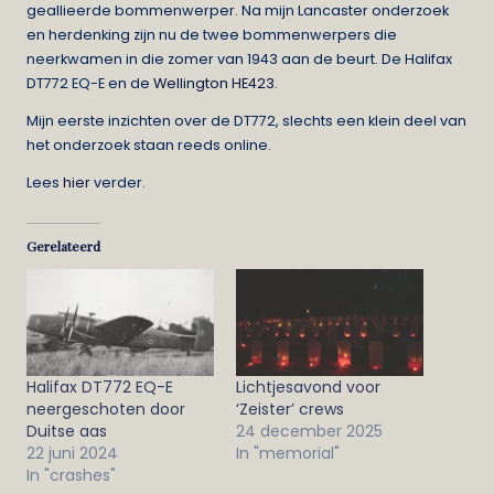
geallieerde bommenwerper. Na mijn Lancaster onderzoek
en herdenking zijn nu de twee bommenwerpers die
neerkwamen in die zomer van 1943 aan de beurt. De Halifax
DT772 EQ-E en de
Wellington HE423
.
Mijn eerste inzichten over de DT772, slechts een klein deel van
het onderzoek staan reeds online.
Lees
hier
verder.
Gerelateerd
Halifax DT772 EQ-E
Lichtjesavond voor
neergeschoten door
‘Zeister’ crews
Duitse aas
24 december 2025
22 juni 2024
In "memorial"
In "crashes"