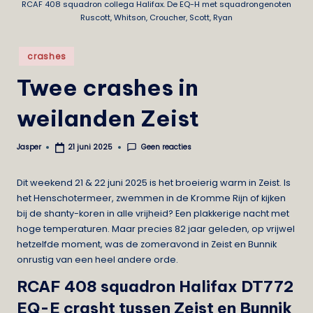
RCAF 408 squadron collega Halifax. De EQ-H met squadrongenoten
e
Ruscott, Whitson, Croucher, Scott, Ryan
i
Geplaatst
crashes
s
in
Twee crashes in
t
weilanden Zeist
Geen reacties
Jasper
21 juni 2025
Geplaatst
door
Dit
weekend 21 & 22 juni 2025 is het broeierig warm in Zeist. Is
het Henschotermeer, zwemmen in de Kromme Rijn of kijken
bij de shanty-koren in alle vrijheid? Een plakkerige nacht met
hoge temperaturen. Maar precies 82 jaar geleden, op vrijwel
hetzelfde moment, was de zomeravond in Zeist en Bunnik
onrustig van een heel andere orde.
RCAF 408 squadron Halifax DT772
EQ-E crasht tussen Zeist en Bunnik