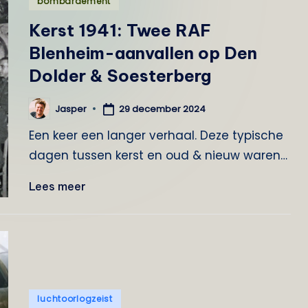
bombardement
o
in
Kerst 1941: Twee RAF
g
Blenheim-aanvallen op Den
Dolder & Soesterberg
Z
e
29 december 2024
Jasper
Geplaatst
door
i
Een keer een langer verhaal. Deze typische
dagen tussen kerst en oud & nieuw waren…
s
Lees meer
t
Geplaatst
luchtoorlogzeist