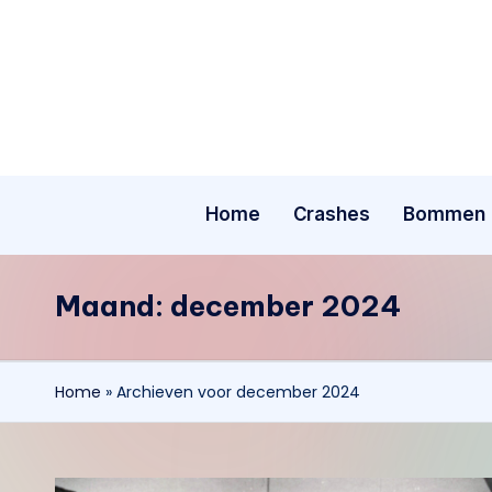
Ga
naar
de
inhoud
Home
Crashes
Bommen
Maand:
december 2024
Home
»
Archieven voor december 2024