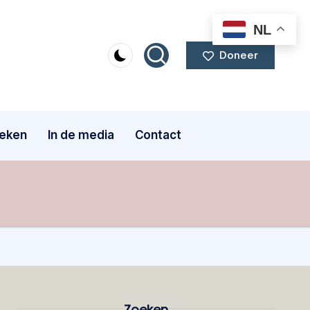
NL
Doneer
eken
In de media
Contact
Zoeken