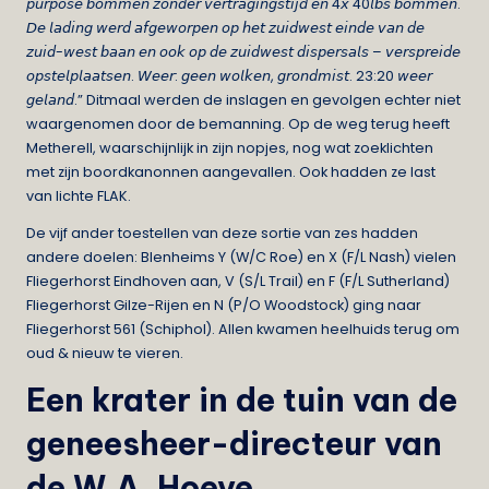
𝘱𝘶𝘳𝘱𝘰𝘴𝘦 𝘣𝘰𝘮𝘮𝘦𝘯 𝘻𝘰𝘯𝘥𝘦𝘳 𝘷𝘦𝘳𝘵𝘳𝘢𝘨𝘪𝘯𝘨𝘴𝘵𝘪𝘫𝘥 𝘦𝘯 4𝘹 40𝘭𝘣𝘴 𝘣𝘰𝘮𝘮𝘦𝘯.
𝘋𝘦 𝘭𝘢𝘥𝘪𝘯𝘨 𝘸𝘦𝘳𝘥 𝘢𝘧𝘨𝘦𝘸𝘰𝘳𝘱𝘦𝘯 𝘰𝘱 𝘩𝘦𝘵 𝘻𝘶𝘪𝘥𝘸𝘦𝘴𝘵 𝘦𝘪𝘯𝘥𝘦 𝘷𝘢𝘯 𝘥𝘦
𝘻𝘶𝘪𝘥-𝘸𝘦𝘴𝘵 𝘣𝘢𝘢𝘯 𝘦𝘯 𝘰𝘰𝘬 𝘰𝘱 𝘥𝘦 𝘻𝘶𝘪𝘥𝘸𝘦𝘴𝘵 𝘥𝘪𝘴𝘱𝘦𝘳𝘴𝘢𝘭𝘴 – 𝘷𝘦𝘳𝘴𝘱𝘳𝘦𝘪𝘥𝘦
𝘰𝘱𝘴𝘵𝘦𝘭𝘱𝘭𝘢𝘢𝘵𝘴𝘦𝘯. 𝘞𝘦𝘦𝘳: 𝘨𝘦𝘦𝘯 𝘸𝘰𝘭𝘬𝘦𝘯, 𝘨𝘳𝘰𝘯𝘥𝘮𝘪𝘴𝘵. 23:20 𝘸𝘦𝘦𝘳
𝘨𝘦𝘭𝘢𝘯𝘥.” Ditmaal werden de inslagen en gevolgen echter niet
waargenomen door de bemanning. Op de weg terug heeft
Metherell, waarschijnlijk in zijn nopjes, nog wat zoeklichten
met zijn boordkanonnen aangevallen. Ook hadden ze last
van lichte FLAK.
De vijf ander toestellen van deze sortie van zes hadden
andere doelen: Blenheims Y (W/C Roe) en X (F/L Nash) vielen
Fliegerhorst Eindhoven aan, V (S/L Trail) en F (F/L Sutherland)
Fliegerhorst Gilze-Rijen en N (P/O Woodstock) ging naar
Fliegerhorst 561 (Schiphol). Allen kwamen heelhuids terug om
oud & nieuw te vieren.
Een krater in de tuin van de
geneesheer-directeur van
de W.A. Hoeve