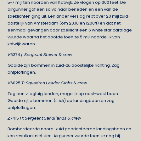
5-7 mijl ten noorden van Katwijk. Ze vlogen op 300 feet. De
airgunner gaf een salvo naar beneden en een van de
zoeklichten ging uit. Een ander verslag rept over 20 mijl zuid-
oostelijk van Amsterdam (om 20.10 en 1200ft) en dat het
eenmaal gevangen door zoeklicht een 6 white star cartridge
vuurde waarna het doofde toen ze 5 mijl noordelijk van
katwijk waren.
𝘝6374 𝘑: 𝘚𝘦𝘳𝘨𝘦𝘢𝘯𝘵 𝘚𝘵𝘰𝘸𝘦𝘳 & 𝘤𝘳𝘦𝘸
Gooide zijn bommen in zuid-zuidoostelijke richting. Zag
ontploffingen.
𝘝6025 𝘛: 𝘚𝘲𝘶𝘢𝘥𝘳𝘰𝘯 𝘓𝘦𝘢𝘥𝘦𝘳 𝘎𝘪𝘣𝘣𝘴 & 𝘤𝘳𝘦𝘸
Zag een vliegtuig landen, mogelijk op oost-west baan.
Gooide rijtje bommen (stick) op landingbaan en zag
ontploffingen.
𝘡7415 𝘏: 𝘚𝘦𝘳𝘨𝘦𝘢𝘯𝘵 𝘚𝘢𝘯𝘥𝘪𝘭𝘢𝘯𝘥𝘴 & 𝘤𝘳𝘦𝘸
Bombardeerde noord-zuid georienteerde landingsbaan en
kon resultaat niet zien. Airgunner vuurde toen ze nog bij