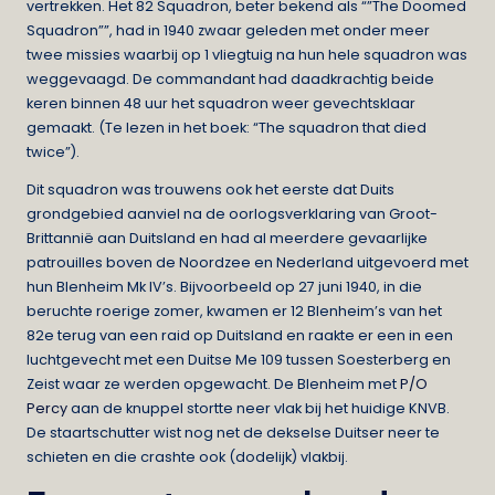
vertrekken. Het 82 Squadron, beter bekend als “”The Doomed
Squadron””, had in 1940 zwaar geleden met onder meer
twee missies waarbij op 1 vliegtuig na hun hele squadron was
weggevaagd. De commandant had daadkrachtig beide
keren binnen 48 uur het squadron weer gevechtsklaar
gemaakt. (Te lezen in het boek: “The squadron that died
twice”).
Dit squadron was trouwens ook het eerste dat Duits
grondgebied aanviel na de oorlogsverklaring van Groot-
Brittannië aan Duitsland en had al meerdere gevaarlijke
patrouilles boven de Noordzee en Nederland uitgevoerd met
hun Blenheim Mk IV’s. Bijvoorbeeld op 27 juni 1940, in die
beruchte roerige zomer, kwamen er 12 Blenheim’s van het
82e terug van een raid op Duitsland en raakte er een in een
luchtgevecht met een Duitse Me 109 tussen Soesterberg en
Zeist waar ze werden opgewacht. De Blenheim met
P/O
Percy
aan de knuppel stortte neer vlak bij het huidige KNVB.
De staartschutter wist nog net de dekselse Duitser neer te
schieten en die crashte ook (dodelijk) vlakbij.