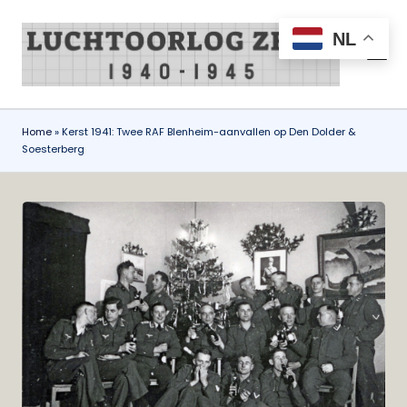
NL
Ga
naar
L
all
de
things
u
inhoud
air
c
war
Home
»
Kerst 1941: Twee RAF Blenheim-aanvallen op Den Dolder &
Soesterberg
Zeist
h
1940-
t
1945
o
o
r
l
o
g
Z