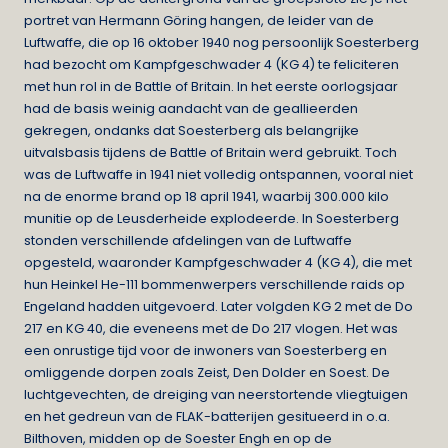
portret van Hermann Göring hangen, de leider van de
Luftwaffe, die op 16 oktober 1940 nog persoonlijk Soesterberg
had bezocht om Kampfgeschwader 4 (KG 4) te feliciteren
met hun rol in de Battle of Britain. In het eerste oorlogsjaar
had de basis weinig aandacht van de geallieerden
gekregen, ondanks dat Soesterberg als belangrijke
uitvalsbasis tijdens de Battle of Britain werd gebruikt. Toch
was de Luftwaffe in 1941 niet volledig ontspannen, vooral niet
na de enorme brand op 18 april 1941, waarbij 300.000 kilo
munitie op de Leusderheide explodeerde. In Soesterberg
stonden verschillende afdelingen van de Luftwaffe
opgesteld, waaronder Kampfgeschwader 4 (KG 4), die met
hun Heinkel He-111 bommenwerpers verschillende raids op
Engeland hadden uitgevoerd. Later volgden KG 2 met de Do
217 en KG 40, die eveneens met de Do 217 vlogen. Het was
een onrustige tijd voor de inwoners van Soesterberg en
omliggende dorpen zoals Zeist, Den Dolder en Soest. De
luchtgevechten, de dreiging van neerstortende vliegtuigen
en het gedreun van de FLAK-batterijen gesitueerd in o.a.
Bilthoven, midden op de Soester Engh en op de