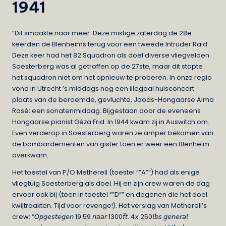
1941
“Dit smaakte naar meer. Deze mistige zaterdag de 28e
keerden de Blenheims terug voor een tweede Intruder Raid.
Deze keer had het 82 Squadron als doel diverse vliegvelden.
Soesterberg was al getroffen op de 27ste, maar dit stopte
het squadron niet om het opnieuw te proberen. In onze regio
vond in Utrecht ’s middags nog een illegaal huisconcert
plaats van de beroemde, gevluchte, Joods-Hongaarse Alma
Rosé; een sonatenmiddag. Bijgestaan door de eveneens
Hongaarse pianist Géza Frid. In 1944 kwam zij in Auswitch om.
Even verderop in Soesterberg waren ze amper bekomen van
de bombardementen van gister toen er weer een Blenheim
overkwam.
Het toestel van P/O Metherell (toestel “”A””) had als enige
vliegtuig Soesterberg als doel. Hij en zijn crew waren de dag
ervoor ook bij (toen in toestel “”D”” en degenen die het doel
kwijtraakten. Tijd voor revenge!). Het verslag van Metherell’s
crew: “𝘖𝘱𝘨𝘦𝘴𝘵𝘦𝘨𝘦𝘯 19:59 𝘯𝘢𝘢𝘳 1300𝘧𝘵. 4𝘹 250𝘭𝘣𝘴 𝘨𝘦𝘯𝘦𝘳𝘢𝘭