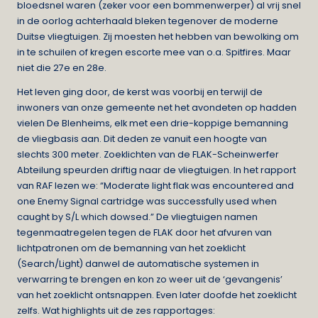
bloedsnel waren (zeker voor een bommenwerper) al vrij snel
in de oorlog achterhaald bleken tegenover de moderne
Duitse vliegtuigen. Zij moesten het hebben van bewolking om
in te schuilen of kregen escorte mee van o.a. Spitfires. Maar
niet die 27e en 28e.
Het leven ging door, de kerst was voorbij en terwijl de
inwoners van onze gemeente net het avondeten op hadden
vielen De Blenheims, elk met een drie-koppige bemanning
de vliegbasis aan. Dit deden ze vanuit een hoogte van
slechts 300 meter. Zoeklichten van de FLAK-Scheinwerfer
Abteilung speurden driftig naar de vliegtuigen. In het rapport
van RAF lezen we: “Moderate light flak was encountered and
one Enemy Signal cartridge was successfully used when
caught by S/L which dowsed.” De vliegtuigen namen
tegenmaatregelen tegen de FLAK door het afvuren van
lichtpatronen om de bemanning van het zoeklicht
(Search/Light) danwel de automatische systemen in
verwarring te brengen en kon zo weer uit de ‘gevangenis’
van het zoeklicht ontsnappen. Even later doofde het zoeklicht
zelfs. Wat highlights uit de zes rapportages: