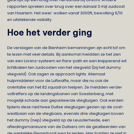
rapporten spreken over brug over een kanaal 3 mijl zuidoost
van Haarlem. Het weer: wolken vanaf 3000ft, bewolking 6/10
en uitstekende visibility.
Hoe het verder ging
De verslagen van de Blenheim bemanningen zijn echt tof om
te lezen met veel details. Bij aankomst meldden ze het zien
van een Lorenz-systeem en flare-path en een knipperend wit
lichtbaken ten zuidoosten van het vliegveld (bij het dummy
vliegveld). Ook zagen ze approach lights. Allemaal
hulpmiddelen voor de Luftwaffe, maar die nu ook de
oriëntatie van het 82 squadron hielpen. Ze meldden verder
voltreffers op de landingsbanen van Soesterberg, met
mogelijk schade aan geparkeerde vliegtuigen. Ook werden
tijdens deze raid twee Duitse vliegtuigen gezien op de oost-
westbaan van de vliegbasis, evenals drie vliegtuigen boven
het dummy (nep) vliegveld op de Leusderheide, een
afleidingsmaneuvre van de Duitsers om de geallieerden van
de werkelijke Fliegerhorst weg te leiden. Hier trapten ze niet in