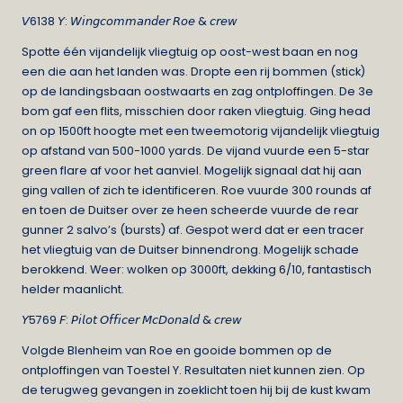
𝘝6138 𝘠: 𝘞𝘪𝘯𝘨𝘤𝘰𝘮𝘮𝘢𝘯𝘥𝘦𝘳 𝘙𝘰𝘦 & 𝘤𝘳𝘦𝘸
Spotte één vijandelijk vliegtuig op oost-west baan en nog
een die aan het landen was. Dropte een rij bommen (stick)
op de landingsbaan oostwaarts en zag ontploffingen. De 3e
bom gaf een flits, misschien door raken vliegtuig. Ging head
on op 1500ft hoogte met een tweemotorig vijandelijk vliegtuig
op afstand van 500-1000 yards. De vijand vuurde een 5-star
green flare af voor het aanviel. Mogelijk signaal dat hij aan
ging vallen of zich te identificeren. Roe vuurde 300 rounds af
en toen de Duitser over ze heen scheerde vuurde de rear
gunner 2 salvo’s (bursts) af. Gespot werd dat er een tracer
het vliegtuig van de Duitser binnendrong. Mogelijk schade
berokkend. Weer: wolken op 3000ft, dekking 6/10, fantastisch
helder maanlicht.
𝘠5769 𝘍: 𝘗𝘪𝘭𝘰𝘵 𝘖𝘧𝘧𝘪𝘤𝘦𝘳 𝘔𝘤𝘋𝘰𝘯𝘢𝘭𝘥 & 𝘤𝘳𝘦𝘸
Volgde Blenheim van Roe en gooide bommen op de
ontploffingen van Toestel Y. Resultaten niet kunnen zien. Op
de terugweg gevangen in zoeklicht toen hij bij de kust kwam