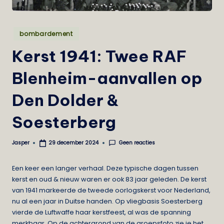
e
i
Geplaatst
bombardement
in
s
Kerst 1941: Twee RAF
t
Blenheim-aanvallen op
Den Dolder &
Soesterberg
Geen reacties
Jasper
29 december 2024
Geplaatst
door
Een keer een langer verhaal. Deze typische dagen tussen
kerst en oud & nieuw waren er ook 83 jaar geleden. De kerst
van 1941 markeerde de tweede oorlogskerst voor Nederland,
nu al een jaar in Duitse handen. Op vliegbasis Soesterberg
vierde de Luftwaffe haar kerstfeest, al was de spanning
merkbaar. Op de achtergrond van de groepsfoto zie je het