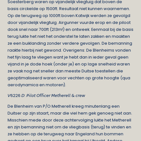
Soesterberg waren op vijandelijk vliegtuig dat boven de
basis circkelde op 1500ft. Resultaat niet kunnen waarnemen.
Op de terugweg op 1000ft boven Katwijk werden ze gevolgd
door vijandelijk vliegtuig. Airgunner vuurde erop en de piloot
dook snel naar 700ft (213m!) en ontweek. Eenmaal bij de basis
terug lukte het niet het onderstel te laten zakken en maakten
ze een buiklanding zonder verdere gevolgen. De bemanning
raakte hierbij niet gewond. Overigens: De Blenheims vonden
het fijn laag te vliegen want je hebt dan in ieder geval geen
vijand in je dode hoek (onder je) en op lage snelheid waren
ze vaak nog net sneller dan meeste Duitse toestellen die
geoptimaliseerd waren voor vechten op grote hoogte (qua
aerodynamica en motoren).
𝘝6226 𝘋: 𝘗𝘪𝘭𝘰𝘵 𝘖𝘧𝘧𝘪𝘤𝘦𝘳 𝘔𝘦𝘵𝘩𝘦𝘳𝘦𝘭𝘭 & 𝘤𝘳𝘦𝘸
De Blenheim van P/O Metherell kreeg minutenlang een
Duitser op zijn staart, maar die viel hem gek genoeg niet aan.
Misschien mede door deze achtervolging lukte het Metherell
en zijn bemanning niet om de vliegbasis (terug) te vinden en
ze hebben op de terugweg naar Engeland hun bommen
gedropt op een brug over het kanaal bij Utrecht. Andere