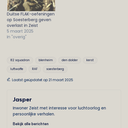
Duitse FLAK-oefeningen
op Soesterberg geven
overlast in Zeist
5 maart 2025
In "overig"
Tags:
82 squadron
blenheim
den dolder
kerst
luftwaffe
RAF
soesterberg
Laatst geüpdatet op 21 maart 2025
Jasper
Inwoner Zeist met interesse voor luchtoorlog en
persoonlijke verhalen.
Bekijk alle berichten