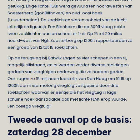
gelukkig. Enige lichte FLAK werd gevuurd ten noordwesten van
Soesterberg (gok Bilthoven) en zuid-oost hoek
(Leusderheide). De zoeklichten waren ook niet van de lucht
letterlijk en figuurlijk: Een Blenheim die op 300ft vloog pakte
twee zoeklichten aan en schoot er 1 uit. Op 15 tot 20 miles
noord-west van Flgh Soesterberg op 1200ft rapporteerden ze
een groep van 12 tot 15 zoeklichten.
Op de terugweg bij Katwijk zagen ze vier schepen in een rij,
mogelijk stilstaand, en er werden verder diverse meldingen
gedaan van vliegtuigen onderweg die ze hadden gezien.
Ook zagen ze 15 mijl noordoostelijk van Den Haag om 19.15 op
1200ft een meermotorig vliegtuig vastgepind door drie
zoeklichten waarvan er eentje die het vliegtuig in lage
schuine hoek aanstraalde ook met lichte FLAK erop vuurde.
Een collega vliegtuig?
Tweede aanval op de basis:
zaterdag 28 december