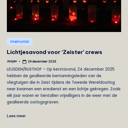
e
i
s
t
Geplaatst
memorial
in
Lichtjesavond voor ‘Zeister’ crews
Jasper
24 december 2025
Geplaatst
door
LEUSDEN/RUSTHOF – Op kerstavond, 24 december 2025
hebben de geallieerde bemanningsleden van de
vliegtuigen die in Zeist tijdens de Tweede Wereldoorlog
neer kwamen een eredienst en een lichtje gekregen. Zoals
elk jaar waren er tientallen vrijwilligers in de weer met de
geallieerde oorlogsgraven.
Lees meer