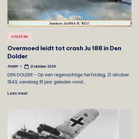
e
i
s
Geplaatst
t
crashes
in
Overmoed leidt tot crash Ju 188 in Den
Dolder
Jasper
21 oktober 2024
Geplaatst
door
DEN DOLDER - Op een regenachtige herfstdag, 21 oktober
1943, vandaag 81 jaar geleden vond…
Lees meer