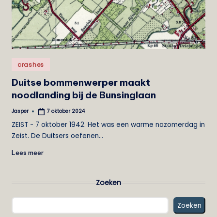
Geplaatst
crashes
in
Duitse bommenwerper maakt
noodlanding bij de Bunsinglaan
Jasper
7 oktober 2024
Geplaatst
door
ZEIST - 7 oktober 1942. Het was een warme nazomerdag in
Zeist. De Duitsers oefenen…
Lees meer
Zoeken
Zoeken