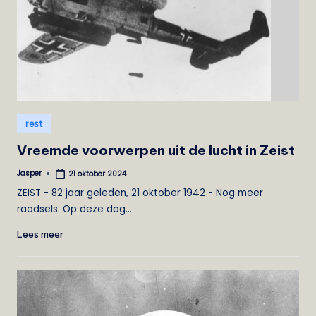
Geplaatst
rest
in
Vreemde voorwerpen uit de lucht in Zeist
Jasper
21 oktober 2024
Geplaatst
door
ZEIST - 82 jaar geleden, 21 oktober 1942 - Nog meer
raadsels. Op deze dag…
Lees meer