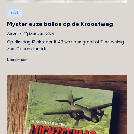
Geplaatst
rest
in
Mysterieuze ballon op de Kroostweg
Jasper
12 oktober 2024
Geplaatst
door
Op dinsdag 12 oktober 1943 was een graaf of 9 en weinig
zon. Opeens landde…
Lees meer