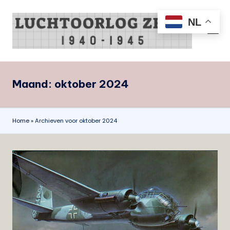
NL
Ga
naar
L
all
de
things
u
inhoud
air
c
war
Maand:
oktober 2024
Zeist
h
1940-
t
1945
o
Home
»
Archieven voor oktober 2024
o
r
l
o
g
Z