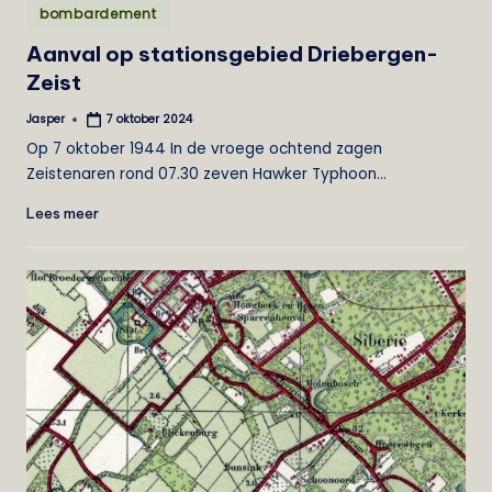
Geplaatst
bombardement
in
Aanval op stationsgebied Driebergen-
Zeist
Jasper
7 oktober 2024
Geplaatst
door
Op 7 oktober 1944 In de vroege ochtend zagen
Zeistenaren rond 07.30 zeven Hawker Typhoon…
Lees meer