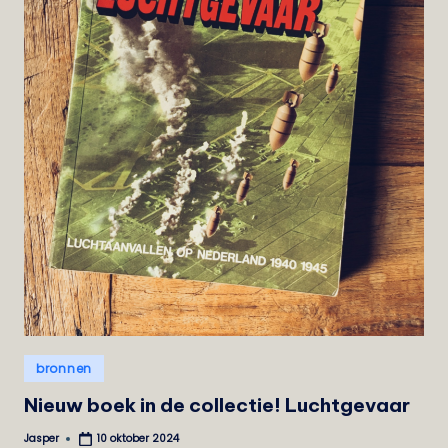
Geplaatst
bronnen
in
Nieuw boek in de collectie! Luchtgevaar
Jasper
10 oktober 2024
Geplaatst