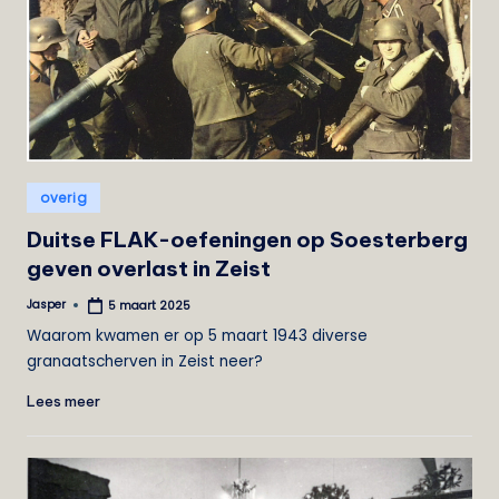
e
i
s
t
Geplaatst
overig
in
Duitse FLAK-oefeningen op Soesterberg
geven overlast in Zeist
Jasper
5 maart 2025
Geplaatst
door
Waarom kwamen er op 5 maart 1943 diverse
granaatscherven in Zeist neer?
Lees meer