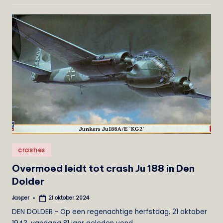
Geplaatst
crashes
in
Overmoed leidt tot crash Ju 188 in Den
Dolder
Jasper
21 oktober 2024
Geplaatst
door
DEN DOLDER - Op een regenachtige herfstdag, 21 oktober