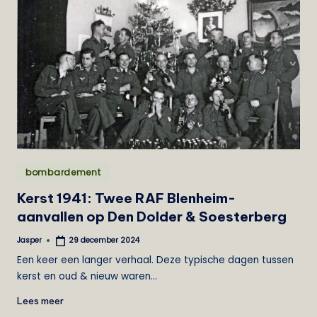
Geplaatst
bombardement
in
Kerst 1941: Twee RAF Blenheim-
aanvallen op Den Dolder & Soesterberg
Jasper
29 december 2024
Geplaatst
door
Een keer een langer verhaal. Deze typische dagen tussen
kerst en oud & nieuw waren…
Lees meer