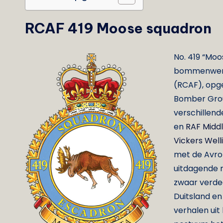
RCAF 419 Moose squadron
No. 419 “Mo
bommenwerpe
(RCAF), opge
Bomber Grou
verschillend
en
RAF Middl
Vickers Well
met de Avro 
uitdagende 
zwaar verde
Duitsland e
verhalen uit