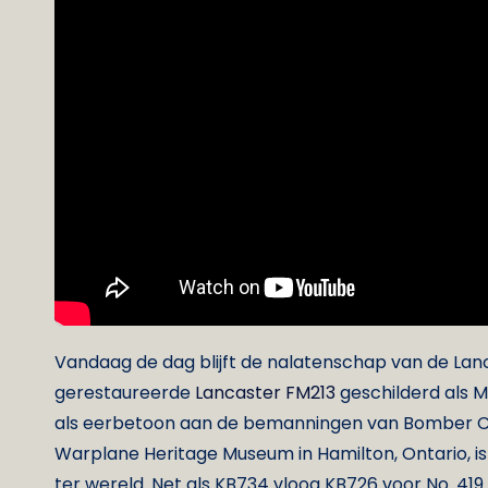
Vandaag de dag blijft de nalatenschap van de Lan
gerestaureerde
Lancaster FM213
geschilderd als M
als eerbetoon aan de bemanningen van Bomber Co
Warplane Heritage Museum in Hamilton, Ontario, i
ter wereld. Net als KB734 vloog KB726 voor No. 41