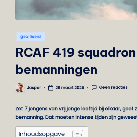
Geplaatst
geallieerd
in
RCAF 419 squadron 
bemanningen
Geen reacties
26 maart 2025
Jasper
Geplaatst
door
Zet 7 jongens van vrij jonge leeftijd bij elkaar,
bemanning. Dat moeten intense tijden zijn geweest
Inhoudsopgave