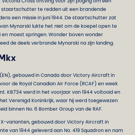
Victoria Cross ontving voor zijn poging om een
 staartschutter te redden uit een brandende
dens een missie in juni 1944. De staartschutter zat
van Mynarski lukte het niet om de koepel open te
rski en moest springen. Wonder boven wonder
eed de deels verbrande Mynarski na zijn landing.
 Mkx
(
EN
), gebouwd in Canada door Victory Aircraft in
n voor de Royal Canadian Air Force (RCAF) en week
riant. KB734 werd in het voorjaar van 1944 voltooid en
het Verenigd Koninkrijk, waar hij werd toegewezen
eid binnen No. 6 Bomber Group van de RAF.
-varianten, gebouwd door Victory Aircraft in
 lente van 1944 geleverd aan No. 419 Squadron en nam