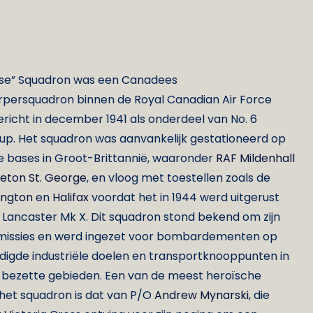
ose” Squadron was een Canadees
rsquadron binnen de Royal Canadian Air Force
richt in december 1941 als onderdeel van No. 6
p. Het squadron was aanvankelijk gestationeerd op
e bases in Groot-Brittannië, waaronder
RAF Mildenhall
eton St. George
, en vloog met toestellen zoals de
ington
en
Halifax
voordat het in 1944 werd uitgerust
Lancaster Mk X. Dit squadron stond bekend om zijn
missies en werd ingezet voor bombardementen op
digde industriële doelen en transportknooppunten in
n bezette gebieden. Een van de meest heroïsche
 het squadron is dat van P/O
Andrew Mynarski
, die