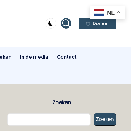
NL
Doneer
eken
In de media
Contact
Zoeken
Zoeken