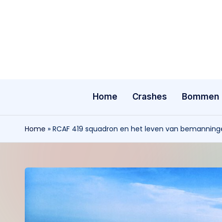
Ga
naar
de
inhoud
Home
Crashes
Bommen
Home
»
RCAF 419 squadron en het leven van bemanning