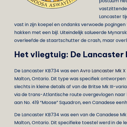
postuum het 
vastzittende
Lancaster tij
vast in zijn koepel en ondanks verwoede pogingen 
hakken met een bijl. Uiteindelijk salueerde Myna
overleefde de staartschutter de crash, maar overl
Het vliegtuig: De Lancaster
De Lancaster KB734 was een
Avro Lancaster Mk X
Malton, Ontario. Dit type was specifiek ontworpe
slechts in kleine details af van de Britse Mk III-va
via de trans-Atlantische route overgevlogen naar 
aan No. 419 “Moose” Squadron, een Canadese eenh
De Lancaster KB734 was een van de Canadese Mk X
Malton, Ontario. Dit specifieke toestel werd in de