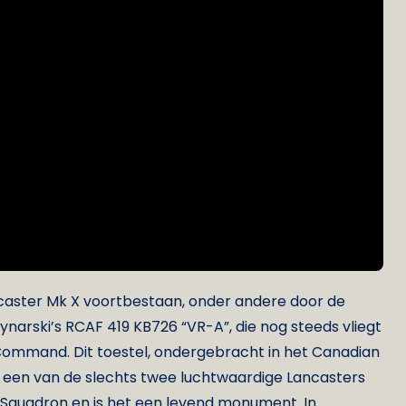
caster Mk X voortbestaan, onder andere door de
ynarski’s RCAF 419 KB726 “VR-A”, die nog steeds vliegt
mmand. Dit toestel, ondergebracht in het Canadian
s een van de slechts twee luchtwaardige Lancasters
9 Squadron en is het een levend monument. In