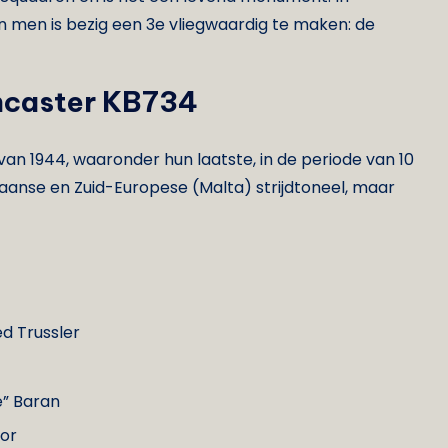
en men is bezig een 3e vliegwaardig te maken: de
ancaster KB734
an 1944, waaronder hun laatste, in de periode van 10
rikaanse en Zuid-Europese (Malta) strijdtoneel, maar
ed Trussler
” Baran
lor