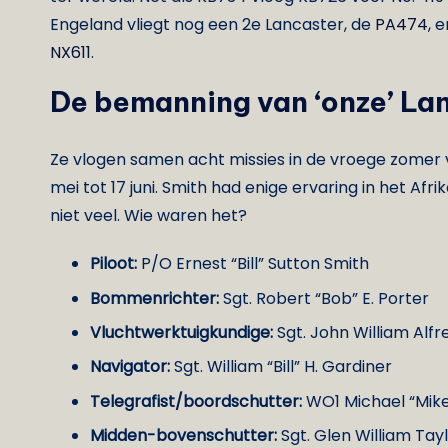
Engeland vliegt nog een 2e Lancaster, de
PA474
, 
NX611
.
De bemanning
van ‘onze’ L
Ze vlogen samen acht missies in de vroege zomer v
mei tot 17 juni. Smith had enige ervaring in het Af
niet veel. Wie waren het?
Piloot:
P/O Ernest “Bill” Sutton Smith
Bommenrichter:
Sgt. Robert “Bob” E. Porter
Vluchtwerktuigkundige:
Sgt. John William Alfr
Navigator:
Sgt. William “Bill” H. Gardiner
Telegrafist/boordschutter:
WO1 Michael “Mike
Midden-bovenschutter:
Sgt. Glen William Tay