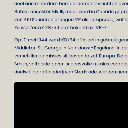
deel aan meerdere bombardementsvluchten over be
Britse Lancaster Mk III, maar werd in Canada gepr
van 419 Squadron droegen VR als rompcode, wat ve
Zo was ‘onze’ KB734 ook bekend als VR-F.
Op 10 mei 1944 werd KB734 officieel in gebruik g
Middleton St. George in Noordoost-Engeland. In 
verschillende
missies
uit boven bezet Europa. De be
Smith, voltooide zeven succesvolle missies voordat
doelwit, de raffinaderij van Sterkrade, werden nee