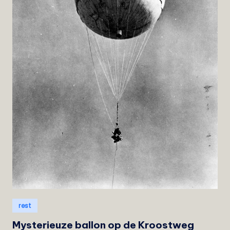
e
i
s
t
Geplaatst
rest
in
Mysterieuze ballon op de Kroostweg