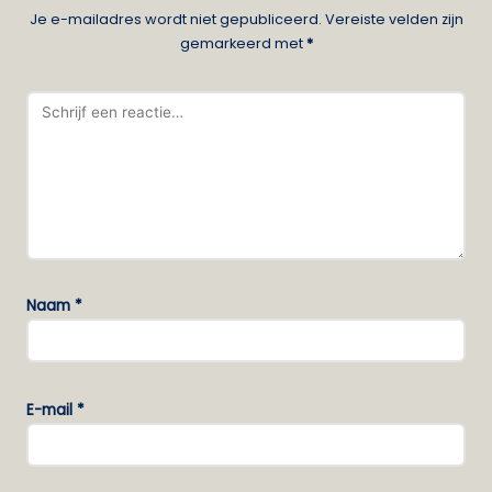
Je e-mailadres wordt niet gepubliceerd.
Vereiste velden zijn
gemarkeerd met
*
Naam
*
E-mail
*