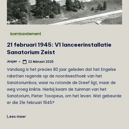
e
i
s
Geplaatst
t
bombardement
in
21 februari 1945: V1 lanceerinstallatie
Sanatorium Zeist
Jasper
22 februari 2025
Geplaatst
door
Vandaag is het precies 80 jaar geleden dat het Engelse
raketten regende op de noordwesthoek van het
Sanatoriumbos, waar nu rotonde de Dreef ligt, maar de
weg vroeg knikte. Hierbij kwam de tuinman van het
Sanatorium, Pieter Toxopeus, om het leven. Wat gebeurde
er die 21e februari 1945?
Lees meer