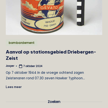
e
i
s
t
Geplaatst
bombardement
in
Aanval op stationsgebied Driebergen-
Zeist
Jasper
7 oktober 2024
Geplaatst
door
Op 7 oktober 1944 In de vroege ochtend zagen
Zeistenaren rond 07.30 zeven Hawker Typhoon…
Lees meer
Zoeken