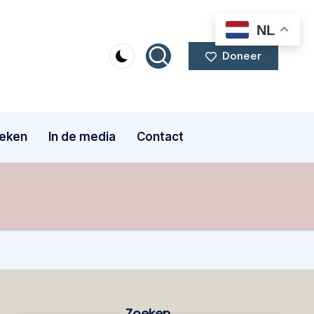
NL
Doneer
eken
In de media
Contact
Zoeken