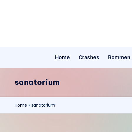
Ga
naar
de
inhoud
Home
Crashes
Bommen
sanatorium
Home
»
sanatorium