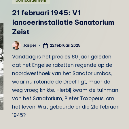
bombardement
o
in
21 februari 1945: V1
g
lanceerinstallatie Sanatorium
Zeist
Z
e
22 februari 2025
Jasper
Geplaatst
door
i
Vandaag is het precies 80 jaar geleden
dat het Engelse raketten regende op de
s
noordwesthoek van het Sanatoriumbos,
t
waar nu rotonde de Dreef ligt, maar de
weg vroeg knikte. Hierbij kwam de tuinman
van het Sanatorium, Pieter Toxopeus, om
het leven. Wat gebeurde er die 21e februari
1945?