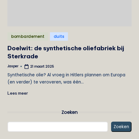
e
i
s
Geplaatst
t
bombardement
duits
in
Doelwit: de synthetische oliefabriek bij
Sterkrade
Jasper
21 maart 2025
Geplaatst
door
Synthetische olie? Al vroeg in Hitlers plannen om Europa
(en verder) te veroveren, was één…
Lees meer
Zoeken
Zoeken