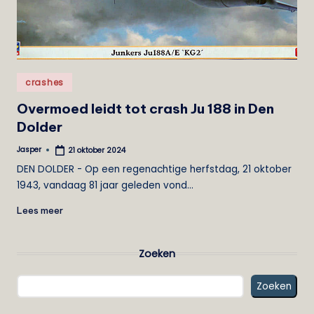
e
i
s
Geplaatst
t
crashes
in
Overmoed leidt tot crash Ju 188 in Den
Dolder
Jasper
21 oktober 2024
Geplaatst
door
DEN DOLDER - Op een regenachtige herfstdag, 21 oktober
1943, vandaag 81 jaar geleden vond…
Lees meer
Zoeken
Zoeken