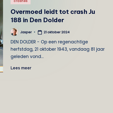
Geplaatst
crashes
o
in
Overmoed leidt tot crash Ju
g
188 in Den Dolder
Z
21 oktober 2024
Jasper
Geplaatst
e
door
DEN DOLDER - Op een regenachtige
i
herfstdag, 21 oktober 1943, vandaag 81 jaar
geleden vond…
s
Lees meer
t