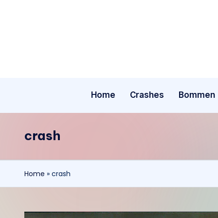
Ga
naar
de
inhoud
Home
Crashes
Bommen
crash
Home
»
crash