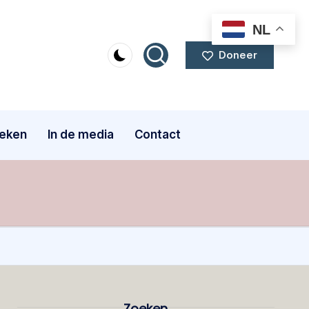
NL
Doneer
eken
In de media
Contact
Zoeken