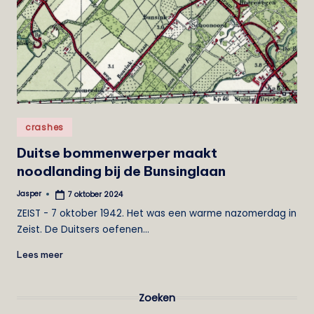
e
i
s
t
Geplaatst
crashes
in
Duitse bommenwerper maakt
noodlanding bij de Bunsinglaan
Jasper
7 oktober 2024
Geplaatst
door
ZEIST - 7 oktober 1942. Het was een warme nazomerdag in
Zeist. De Duitsers oefenen…
Lees meer
Zoeken