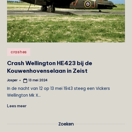
e
i
s
t
Geplaatst
crashes
in
Crash Wellington HE423 bij de
Kouwenhovenselaan in Zeist
Jasper
13 mei 2024
Geplaatst
door
In de nacht van 12 op 13 mei 1943 steeg een Vickers
Wellington Mk X…
Lees meer
Zoeken