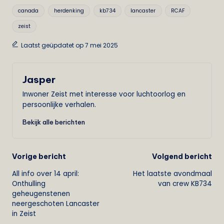
Tags:
canada
herdenking
kb734
lancaster
RCAF
zeist
Laatst geüpdatet op 7 mei 2025
Jasper
Inwoner Zeist met interesse voor luchtoorlog en
persoonlijke verhalen.
Bekijk alle berichten
Bericht
Vorige bericht
Volgend bericht
All info over 14 april:
Het laatste avondmaal
navigatie
Onthulling
van crew KB734
geheugenstenen
neergeschoten Lancaster
in Zeist