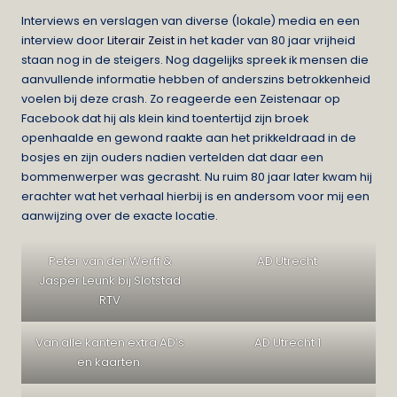
Interviews en verslagen van diverse (lokale) media en een
interview door
Literair Zeist
in het kader van 80 jaar vrijheid
staan nog in de steigers. Nog dagelijks spreek ik mensen die
aanvullende informatie hebben of anderszins betrokkenheid
voelen bij deze crash. Zo reageerde een Zeistenaar op
Facebook dat hij als klein kind toentertijd zijn broek
openhaalde en gewond raakte aan het prikkeldraad in de
bosjes en zijn ouders nadien vertelden dat daar een
bommenwerper was gecrasht. Nu ruim 80 jaar later kwam hij
erachter wat het verhaal hierbij is en andersom voor mij een
aanwijzing over de exacte locatie.
Peter van der Werff &
AD Utrecht
Jasper Leunk bij Slotstad
RTV
Van alle kanten extra AD’s
AD Utrecht 1
en kaarten.