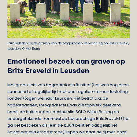
Familieleden bij de graven van de omgekomen bemanning op Brits Ereveld,
Leusden. © Mel Boas
Emotioneel bezoek aan graven op
Brits Ereveld in Leusden
Met groen licht van begraafplaats Rusthof (het was nog even
spannend of tegelijkertijd met een reguliere teraardestelling
konden) togen we naar Leusden. Het betrof o.a. de
nabestaanden, fotograaf
Mel Boas
die topwerk geleverd
heeft, de hulptroepen, bestuurslid
SGLO
Wijbe Buising en
ondergetekende. Eenmaal op het prachtige
Brits Ereveld
(Tip:
ga het bezoeken als je in de buurt bent en pak gelijk het
Sovjet ereveld ernaast mee) liepen we naar de rij met ‘onze’