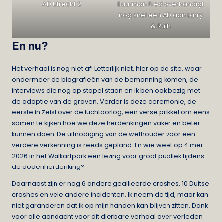
AD Utrecht 2
Buurman Fred overhandigt
nog snel een AD aan Larry
& Ruth
En nu?
Het verhaal is nog niet af! Letterlijk niet, hier op de site, waar
ondermeer de biografieën van de bemanning komen, de
interviews die nog op stapel staan en ik ben ook bezig met
de adoptie van de graven. Verder is deze ceremonie, de
eerste in Zeist over de luchtoorlog, een verse prikkel om eens
samen te kijken hoe we deze herdenkingen vaker en beter
kunnen doen. De uitnodiging van de wethouder voor een
verdere verkenning is reeds gepland. En wie weet op 4 mei
2026 in het Walkartpark een lezing voor groot publiek tijdens
de dodenherdenking?
Daarnaast zijn er nog 6 andere geallieerde crashes, 10 Duitse
crashes en vele andere incidenten. Ik neem de tijd, maar kan
niet garanderen dat ik op mijn handen kan blijven zitten. Dank
voor alle aandacht voor dit dierbare verhaal over verleden