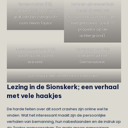
Burton Archer (17),
Larry en zijn vrouw Ruth
Canadees cadet bij het
rusten uit voor het
graf van zijn overgroot-
monument “Wel gebogen,
oom Glenn Taylor
niet gebroken” (De B-17
propellor op de
achtergrond).
Mooie woorden in het
Temidden van 225
gastenboek op het
militairen uit het
ereveld.
Gemenebest.
De whisky die Geoff Priems meenam.
Lezing in de Sionskerk; een verhaal
met vele haakjes
De harde feiten over dit soort crashes zijn online wel te
vinden. Wat het interessant maakt zijn de persoonlijke
verhalen van bemanning, hun nabestaanden en de indruk op
de Zeister gemeenschap. De grote groep aanwezigen