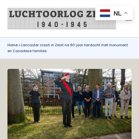
NL
Ga
naar
L
all
de
things
u
inhoud
air
c
war
Home
»
Lancaster crash in Zeist na 80 jaar herdacht met monument
en Canadese families
Zeist
h
1940-
t
1945
o
o
r
l
o
g
Z