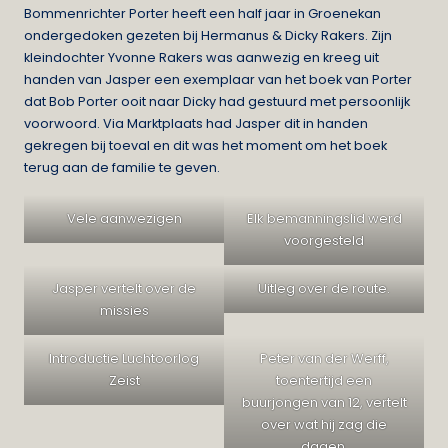
Bommenrichter Porter heeft een half jaar in Groenekan
ondergedoken gezeten bij Hermanus & Dicky Rakers. Zijn
kleindochter Yvonne Rakers was aanwezig en kreeg uit
handen van Jasper een exemplaar van het boek van Porter
dat Bob Porter ooit naar Dicky had gestuurd met persoonlijk
voorwoord. Via Marktplaats had Jasper dit in handen
gekregen bij toeval en dit was het moment om het boek
terug aan de familie te geven.
Vele aanwezigen
Elk bemanningslid werd
voorgesteld
Jasper vertelt over de
Uitleg over de route.
missies
Introductie Luchtoorlog
Peter van der Werff,
Zeist
toentertijd een
buurjongen van 12, vertelt
over wat hij zag die
dagen.