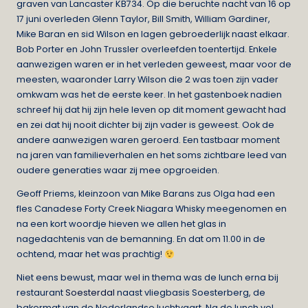
graven van Lancaster KB734. Op die beruchte nacht van 16 op
17 juni overleden Glenn Taylor, Bill Smith, William Gardiner,
Mike Baran en sid Wilson en lagen gebroederlijk naast elkaar.
Bob Porter en John Trussler overleefden toentertijd. Enkele
aanwezigen waren er in het verleden geweest, maar voor de
meesten, waaronder Larry Wilson die 2 was toen zijn vader
omkwam was het de eerste keer. In het gastenboek nadien
schreef hij dat hij zijn hele leven op dit moment gewacht had
en zei dat hij nooit dichter bij zijn vader is geweest. Ook de
andere aanwezigen waren geroerd. Een tastbaar moment
na jaren van familieverhalen en het soms zichtbare leed van
oudere generaties waar zij mee opgroeiden.
Geoff Priems, kleinzoon van Mike Barans zus Olga had een
fles Canadese Forty Creek Niagara Whisky meegenomen en
na een kort woordje hieven we allen het glas in
nagedachtenis van de bemanning. En dat om 11.00 in de
ochtend, maar het was prachtig!
Niet eens bewust, maar wel in thema was de lunch erna bij
restaurant
Soesterdal
naast vliegbasis Soesterberg, de
bakermat van de Nederlandse luchtvaart. Na de lunch vol