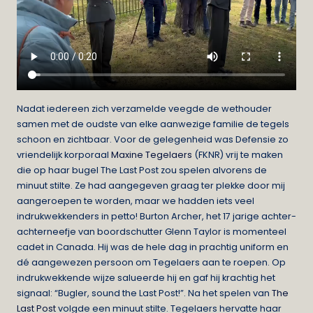
Nadat iedereen zich verzamelde veegde de wethouder
samen met de oudste van elke aanwezige familie de tegels
schoon en zichtbaar. Voor de gelegenheid was Defensie zo
vriendelijk korporaal
Maxine Tegelaers
(FKNR) vrij te maken
die op haar bugel The Last Post zou spelen alvorens de
minuut stilte. Ze had aangegeven graag ter plekke door mij
aangeroepen te worden, maar we hadden iets veel
indrukwekkenders in petto! Burton Archer, het 17 jarige achter-
achterneefje van boordschutter Glenn Taylor is momenteel
cadet in Canada. Hij was de hele dag in prachtig uniform en
dé aangewezen persoon om Tegelaers aan te roepen. Op
indrukwekkende wijze salueerde hij en gaf hij krachtig het
signaal: “Bugler, sound the Last Post!”. Na het spelen van
The
Last Post
volgde een minuut stilte. Tegelaers hervatte haar