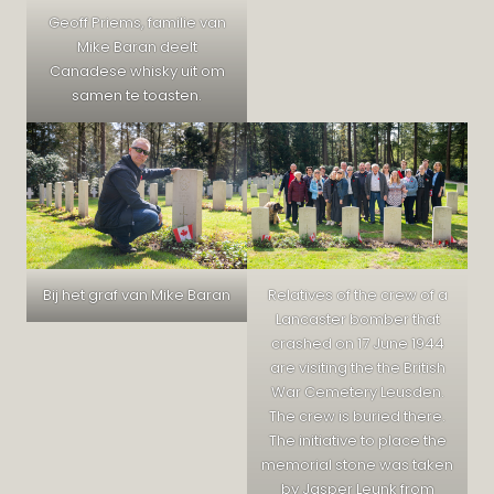
Geoff Priems, familie van
Mike Baran deelt
Canadese whisky uit om
samen te toasten.
Bij het graf van Mike Baran
Relatives of the crew of a
Lancaster bomber that
crashed on 17 June 1944
are visiting the the British
War Cemetery Leusden.
The crew is buried there.
The initiative to place the
memorial stone was taken
by Jasper Leunk from