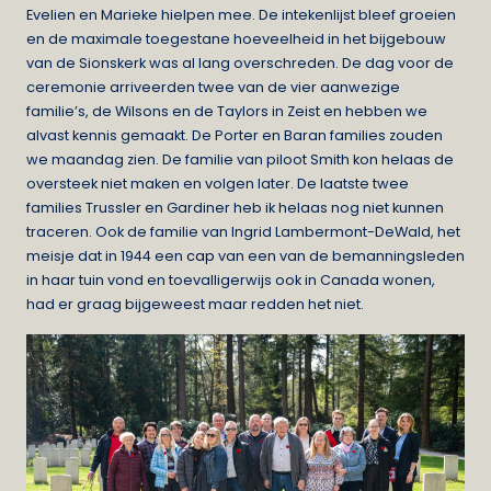
Evelien en Marieke hielpen mee. De intekenlijst bleef groeien
en de maximale toegestane hoeveelheid in het bijgebouw
van de Sionskerk was al lang overschreden. De dag voor de
ceremonie arriveerden twee van de vier aanwezige
familie’s, de Wilsons en de Taylors in Zeist en hebben we
alvast kennis gemaakt. De Porter en Baran families zouden
we maandag zien. De familie van piloot Smith kon helaas de
oversteek niet maken en volgen later. De laatste twee
families Trussler en Gardiner heb ik helaas nog niet kunnen
traceren. Ook de familie van Ingrid Lambermont-DeWald, het
meisje dat in 1944 een
cap
van een van de bemanningsleden
in haar tuin vond en toevalligerwijs ook in Canada wonen,
had er graag bijgeweest maar redden het niet.