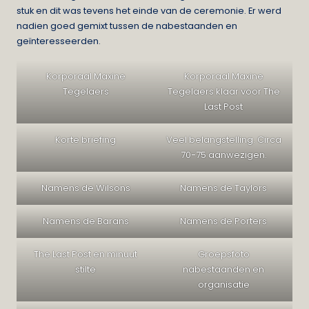
stuk en dit was tevens het einde van de ceremonie. Er werd
nadien goed gemixt tussen de nabestaanden en
geïnteresseerden.
Korporaal Maxine
Korporaal Maxine
Tegelaers
Tegelaers klaar voor The
Last Post
Korte briefing
Veel belangstelling. Circa
70-75 aanwezigen.
Namens de Wilsons
Namens de Taylors
Namens de Barans
Namens de Porters
The Last Post en minuut
Groepsfoto
stilte
nabestaanden en
organisatie