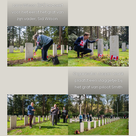
Larry Wilson (82) bezoekt
voor het eerst het graf van
zijn vader, Sid Wilson.
Organisator Jasper Leunk
plaatst een vlaggetje bij
het graf van piloot Smith