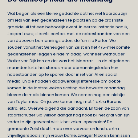
Wat begon als een kleine gedachte dat het wel fraai zou zijn
om iets van een gedenksteen te plaatsen op de crashsite
groeide uit tot een behoorlijk event. In eerste instantie had ik,
Jasper Leunk, slechts contact met de nabestaanden van een
van de zeven bemanningsleden; de familie Porter. We
zouden vanuit het Geheugen van Zeist en het 4/5-mei comité
gedenkstenen leggen einde middag, wanneer wethouder
Walter van Dijk kon en dat was het. Maarrrrr…. In de afgelopen
maanden lukte het steeds meer bemanningsleden hun
nabestaanden op te sporen door inzet van AI en social
media. En die hadden daadwerkelijk interesse om ook te
komen. In de laatste weken richting die bewuste maandag
bleven de mails binnen komen: We nemen nog een nichtje
van Taylor mee. Oh ja, we komen nog met 4 extra Barans
extra, etc. Overweldigend die aandacht. En toen de zoon van
staartschutter Sid Wilson aangaf nog nooit bij het graf van zijn
vader te zijn geweest wist ik het zeker: opschalen! De
gemeente Zeist dacht mee over vervoer en lunch, extra
vrijwilligers zoals mijn vrouw Dafne, zwager Nico en kennissen