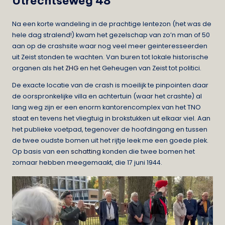
Utrechtseweg 48
Na een korte wandeling in de prachtige lentezon (het was de
hele dag stralend!) kwam het gezelschap van zo’n man of 50
aan op de crashsite waar nog veel meer geinteresseerden
uit Zeist stonden te wachten. Van buren tot lokale historische
organen als het
ZHG
en het Geheugen van Zeist tot politici.
De exacte locatie van de crash is moeilijk te pinpointen daar
de oorspronkelijke villa en achtertuin (waar het crashte) al
lang weg zijn er een enorm kantorencomplex van het TNO
staat en tevens het vliegtuig in brokstukken uit elkaar viel. Aan
het publieke voetpad, tegenover de hoofdingang en tussen
de twee oudste bomen uit het rijtje leek me een goede plek.
Op basis van een
schatting
konden die twee bomen het
zomaar hebben meegemaakt, die 17 juni 1944.