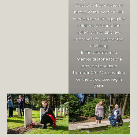
Zeist, who traced the full
history of the bomber. He
succeeded in bringing the
relatives of four of the
fallen Canadian crew
members to Zeist for the
unveiling.
In the afternoon, a
memorial stone for the
crashed Lancaster
bomber (1944) is unveiled
on the Utrechtseweg in
Zeist.