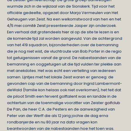
wurmde zich in de wijkzaal van de Sionskerk. Tijd voor het
officiële gedeelte, opgezet door Marja Vermeulen van Het
Geheugen van Zeist. Na een welkomstwoord van hen en het
4/5 mei comité Zeist
presenteerde Jasper zijn onderzoek.
Een verhaal dat grotendeels
hier
al op de site te lezen is en
de komende tijd zal worden aangevuld. Van de achtergrond
van het 419 squadron, bijzonderheden over de bemanning
die je nog niet wist, de vluchtroute van Bob Porter in de regio
tot getuigenissen vanaf de grond. De nabestaanden van de
bemanning en ooggetuigen uit die tijd vulden ter plekke aan
met anekdotes. Het was echt een vertelling van iedereen
samen. Lijntjes met het lokale Zeist waren er genoeg: de
gevonden cap van de bemanning door Ingrid Lambermont-
deWald (familie kon helaas ook niet overkomen), het feit dat
de piloot Smith een fervent golftalent was en landde in de
achtertuin van de toenmalige voorzitter van Zeister
golfclub
De Pan
, de heer C.A. de Pesters en de aanwezigheid van
Peter van der Werff die als 12 jarig jochie de dag erna
rondbanjerde en nu 80 jaar na dato vragen kon
beantwoorden van de nabestaanden hoe het toen was.