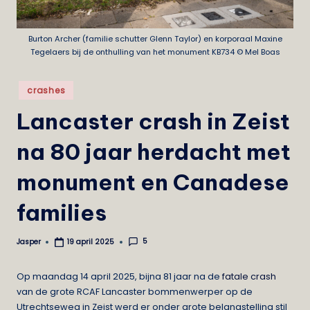
e
i
Burton Archer (familie schutter Glenn Taylor) en korporaal Maxine
Tegelaers bij de onthulling van het monument KB734 © Mel Boas
s
t
Geplaatst
crashes
in
Lancaster crash in Zeist
na 80 jaar herdacht met
monument en Canadese
families
5
Jasper
19 april 2025
Geplaatst
door
Op maandag 14 april 2025, bijna 81 jaar na de
fatale crash
van de grote RCAF Lancaster bommenwerper op de
Utrechtseweg in Zeist werd er onder grote belangstelling stil