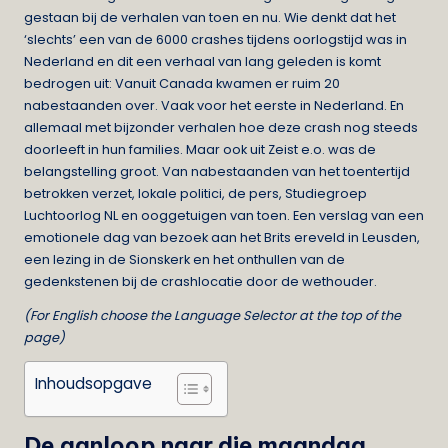
gestaan bij de verhalen van toen en nu. Wie denkt dat het
‘slechts’ een van de 6000 crashes tijdens oorlogstijd was in
Nederland en dit een verhaal van lang geleden is komt
bedrogen uit: Vanuit Canada kwamen er ruim 20
nabestaanden over. Vaak voor het eerste in Nederland. En
allemaal met bijzonder verhalen hoe deze crash nog steeds
doorleeft in hun families. Maar ook uit Zeist e.o. was de
belangstelling groot. Van nabestaanden van het toentertijd
betrokken verzet, lokale politici, de pers, Studiegroep
Luchtoorlog NL en ooggetuigen van toen. Een verslag van een
emotionele dag van bezoek aan het Brits ereveld in Leusden,
een lezing in de Sionskerk en het onthullen van de
gedenkstenen bij de crashlocatie door de wethouder.
(For English choose the Language Selector at the top of the
page)
Inhoudsopgave
De aanloop naar die maandag