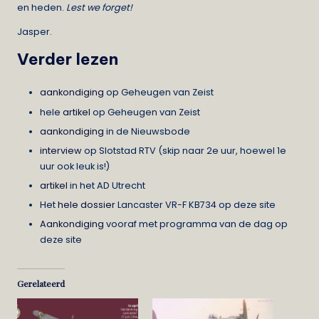
en heden.
Lest we forget!
Jasper.
Verder lezen
aankondiging
op Geheugen van Zeist
hele
artikel
op Geheugen van Zeist
aankondiging
in de Nieuwsbode
interview
op Slotstad RTV (skip naar 2e uur, hoewel 1e
uur ook leuk is!)
artikel
in het AD Utrecht
Het
hele dossier
Lancaster VR-F KB734 op deze site
Aankondiging
vooraf met programma van de dag op
deze site
Gerelateerd