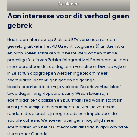
De stenen
Aan interesse voor dit verhaal geen
gebrek
Naast een
interview op Slotstad RTV
verscheen er een
geweldig
artikel in het AD Utrecht
. Stagiaires (!) Lin Stienstra
en Aron Boiten schreven hun beste werk ooit en met de
prachtige foto’s van Zeister fotograaf Mel Boas werd het een
mooi eerbetoon dat de dag erna verscheen. Diverse wijken
in Zeist hun appgroepen werden ingezet om meer
exemplaren los te krijgen gezien de geringe
beschikbaarheid in de vrije verkoop. De brievenbus bleef
twee dagen lang klepperen. Larry Wilson kwam zijn
exemplaar zelf oppikken en buurman Fred was in staat zijn
krant persoonlijk te overhandigen. Je ziet: de verhalen
rondom deze crash zijn nog steeds een impuls voor de
sociale cohesie. We zoeken overigens nog altijd meer
exemplaren van het AD Utrecht van dinsdag 15 april om na te
sturen naar Canada.