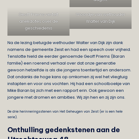
Geoff Priems vertelt
Woordje van wethouder
anekdotes over de
Walter van Dijk
geschiedenis
Na de lezing betuigde wethouder Walter van Dijk zijn dank
namens de gemeente Zeist en had een speech over vrijheid.
Tenslotte hield de eerder genoemde Geoff Priems (Baran
familie) een roerend verhaal over dat onze generatie
gewoon hetzelfde is als die jongens toentertijd en andersom.
Dat ondanks de hoge kans op omkomen zij wel het vliegtuig
instapten en voor ons vochten. Hij had een schoolboekje van
Mike Baran bij zich met een rapport erin. Ook gewoon een
jongere met dromen en ambities. Wij zijn hen en zij zijn ons.
De drie herinneringsstenen van Het Geheugen van Zeist (er is een hele
serie).
Onthulling gedenkstenen aan de